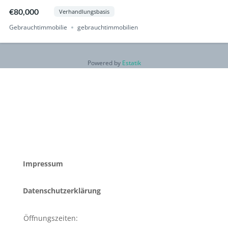
€80,000
Verhandlungsbasis
Gebrauchtimmobilie
gebrauchtimmobilien
Powered by
Estatik
Neueste Kommentare
Archiv
Kategorien
Meta
Keine Kategorien
Anmelden
Eintrags-Feed
Kommentar-Feed
WordPress.org
Impressum
Datenschutzerklärung
Öffnungszeiten: