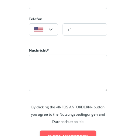
notwendig.
Wohnfläche: ca. 90 m²
Telefon
Grundstück: ca. 878 m²
Verkaufspreis: 120.000 Euro +
3,57% MC ( Mwst. inkl.)
Nachricht*
By clicking the «INFOS ANFORDERN» button
you agree to the Nutzungsbedingungen and
Datenschutzpolitik