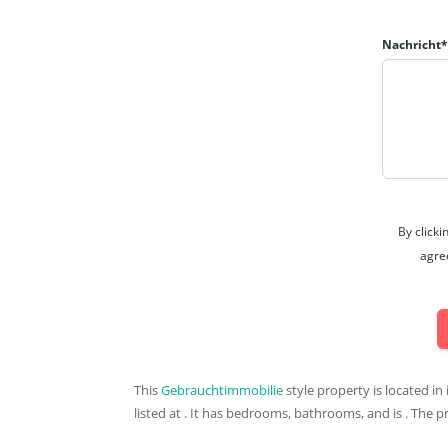
Nachricht
By click
agre
This
Gebrauchtimmobilie
style property is located in
listed at . It has bedrooms, bathrooms, and is . The p