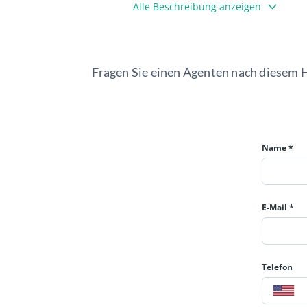
Kaufpreis :
198.900 €
Alle Beschreibung anzeigen
Grundstück : 871 m²
Zimmer :4
Einzelbesichtigung
vor Ort möglich. K
Fragen Sie einen Agenten nach diesem 
Doppelhaushälfte
Baujahr: 1936
Zustand:teilsaniert
unterkellert, Dach ausgebaut,
Balkon, Gartenanteil
Name *
frei
4 Stellplätze: Carport, Garage, Stel
Bad mit Dusche, Fenster und Wan
E-Mail *
Einbauküche
Böden: Fliesenboden, Laminat
Kunststofffenster
Telefon
Anschlüsse: Satellitenanschluss
Ausstattung: teilweise möbliert, S