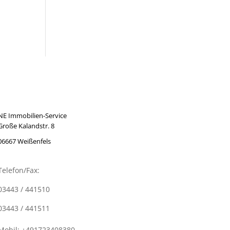
NE Immobilien-Service
Große Kalandstr. 8
06667 Weißenfels
Telefon/Fax:
03443 / 441510
03443 / 441511
Mobil: +491723408380