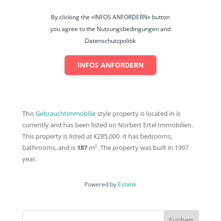
Die Fenster sind mit Rollläden
ausgestattet.
By clicking the «INFOS ANFORDERN» button
Im 1. OG und im Dachgeschoss, wurde
you agree to the Nutzungsbedingungen and
auf die Böden Laminat verlegt.
Das Bad im 1. OG ist mit einer
Datenschutzpolitik
Eckbadewanne, einer ebenerdigen
Dusche und Fußbodenheizung
INFOS ANFORDERN
ausgestattet.
Das EG ist durch seinen offenen
Wohn- Essbereich mit Einbauküche sehr
geräumig.
Ausstattung
This
Gebrauchtimmobilie
style property is located in is
Das Haus besticht durch eine einladende Terrasse
currently and has been listed on Norbert Ertel Immobilien.
mit einer Fläche von 15 m², die ideal für gesellige
This property is listed at €285,000. It has bedrooms,
Zusammenkünfte im Freien ist. Darüber hinaus
bathrooms, and is
187
m²
. The property was built in 1997
sorgt der durchdachte Grundriss dafür, dass eine
year.
Familie mit Kindern über 3 Etagen genügend Platz
für Ihre individuellen Bedürfnisse hat.
Powered by
Estatik
Insgesamt 4 Parkmöglichkeiten sorgen für...
Mehr anzeigen
Weitere Informationen