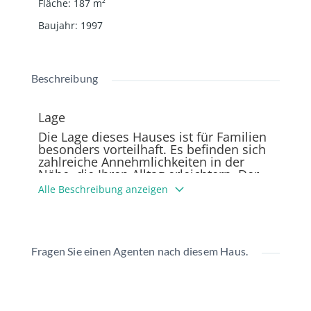
Fläche
:
187
m²
Baujahr
:
1997
Beschreibung
Lage
Die Lage dieses Hauses ist für Familien
besonders vorteilhaft. Es befinden sich
zahlreiche Annehmlichkeiten in der
Nähe, die Ihren Alltag erleichtern. Der
nächste Kindergarten, die
Alle Beschreibung anzeigen
Kindertagesstätte "Anne Frank", ist nur
1.020 Meter entfernt, während die Freie
evangelische Schule Weißenfels und die
Volkshochschule „Dr. Wilhelm Harnisch“
ebenfalls in kurzer Distanz zu erreichen
Fragen Sie einen Agenten nach diesem Haus.
sind. Für Ihre täglichen Besorgungen
können Sie den Netto Marken-Discount
nutzen, der nur 1.000 Meter entfernt ist.
Darüber hinaus bietet die Umgebung mit dem